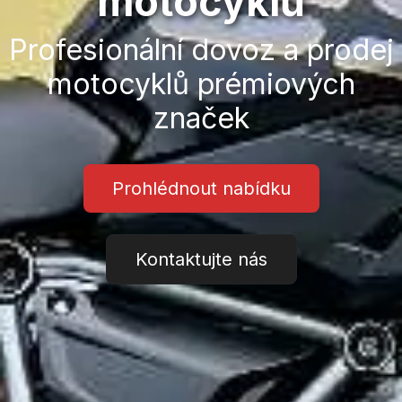
motocyklů
Profesionální dovoz a prodej
motocyklů prémiových
značek
Prohlédnout nabídku
Kontaktujte nás