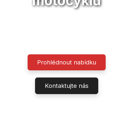
motocyklů
Profesionální dovoz a prodej
motocyklů prémiových
značek
Prohlédnout nabídku
Kontaktujte nás